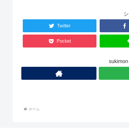
シ
Twitter
Pocket
sukim
ホーム